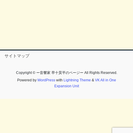
サイトマップ
Copyright © ー音響家 早十昊平のページー All Rights Reserved.
Powered by
WordPress
with
Lightning Theme
&
VK All in One
Expansion Unit