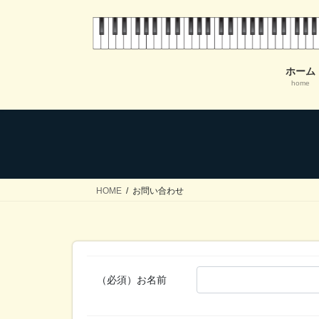
コ
ナ
ン
ビ
テ
ゲ
ン
ー
ホーム
ツ
シ
home
へ
ョ
ス
ン
キ
に
ッ
移
プ
動
HOME
お問い合わせ
（必須）
お名前