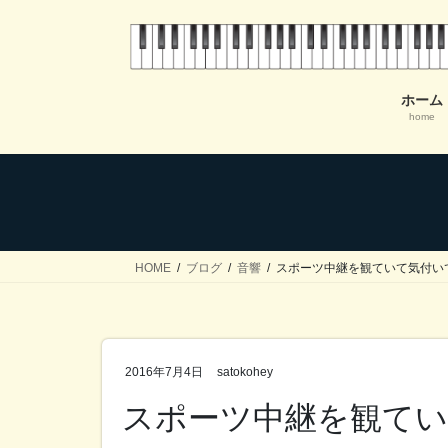
コ
ナ
ン
ビ
テ
ゲ
ン
ー
ホーム
ツ
シ
home
へ
ョ
ス
ン
キ
に
ッ
移
プ
動
HOME
ブログ
音響
スポーツ中継を観ていて気付い
2016年7月4日
satokohey
スポーツ中継を観て