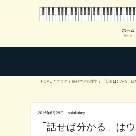
コ
ナ
ン
ビ
テ
ゲ
ン
ー
ホーム
ツ
シ
home
へ
ョ
ス
ン
キ
に
ッ
移
プ
動
HOME
ブログ
脳科学／心理学
「話せば分かる」はウ
2016年8月29日
satokohey
「話せば分かる」はウ