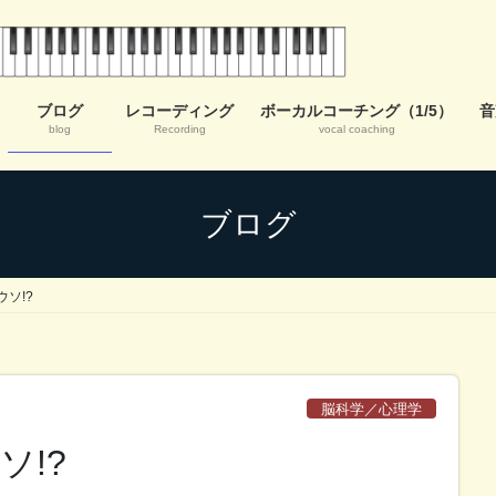
ブログ
レコーディング
ボーカルコーチング（1/5）
音
blog
Recording
vocal coaching
ブログ
ソ!?
脳科学／心理学
ソ!?