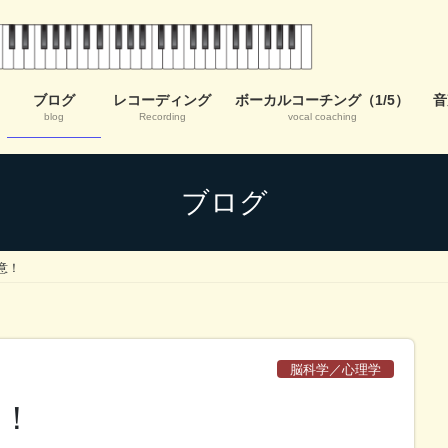
ブログ
レコーディング
ボーカルコーチング（1/5）
音
blog
Recording
vocal coaching
ブログ
意！
脳科学／心理学
意！