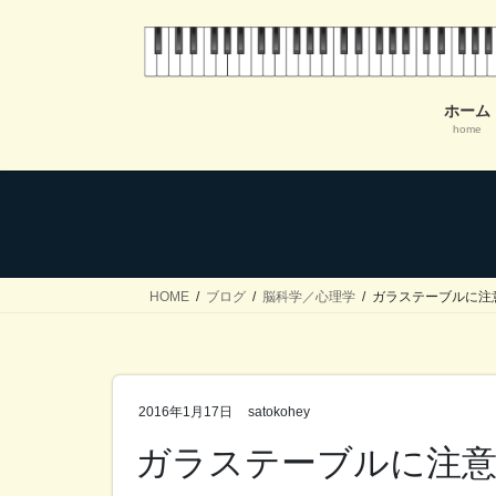
コ
ナ
ン
ビ
テ
ゲ
ン
ー
ホーム
ツ
シ
home
へ
ョ
ス
ン
キ
に
ッ
移
プ
動
HOME
ブログ
脳科学／心理学
ガラステーブルに注
2016年1月17日
satokohey
ガラステーブルに注