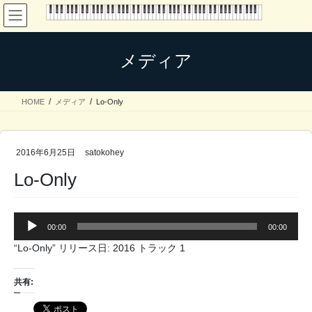
コ
ナ
ン
ビ
テ
ゲ
ン
ー
メディア
ツ
シ
へ
ョ
ス
ン
HOME
メディア
Lo-Only
キ
に
ッ
移
プ
動
2016年6月25日
satokohey
Lo-Only
音
00:00
00:00
声
プ
“Lo-Only” リリース日: 2016 トラック 1
レ
ー
共有:
ヤ
ー