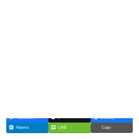
もし、
“洗脳”が必要な場面に遭遇したら、
音響家を頼ってください（笑）
共有:
いいね:
Facebook
X
Bluesky
Hatena
LINE
Copy